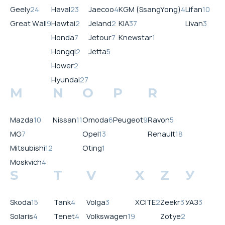
Geely
24
Haval
23
Jaecoo
4
KGM (SsangYong)
4
Lifan
10
Great Wall
9
Hawtai
2
Jeland
2
KIA
37
Livan
3
Honda
7
Jetour
7
Knewstar
1
Hongqi
2
Jetta
5
Hower
2
Hyundai
27
M
N
O
P
R
Mazda
10
Nissan
11
Omoda
6
Peugeot
9
Ravon
5
MG
7
Opel
13
Renault
18
Mitsubishi
12
Oting
1
Moskvich
4
S
T
V
X
Z
У
Skoda
15
Tank
4
Volga
3
XCITE
2
Zeekr
3
УАЗ
3
Solaris
4
Tenet
4
Volkswagen
19
Zotye
2