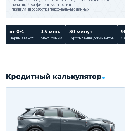
политикой конфиденциальности
и
правилами обработки персональных данных
от 0%
3.5 млн.
30 минут
98%
Первый взнос
Макс. сумма
Оформление документов
Одобр
Кредитный калькулятор