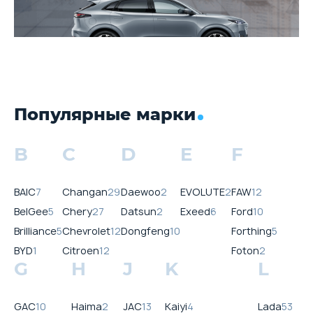
Популярные марки
B
C
D
E
F
BAIC
7
Changan
29
Daewoo
2
EVOLUTE
2
FAW
12
BelGee
5
Chery
27
Datsun
2
Exeed
6
Ford
10
Brilliance
5
Chevrolet
12
Dongfeng
10
Forthing
5
BYD
1
Citroen
12
Foton
2
G
H
J
K
L
GAC
10
Haima
2
JAC
13
Kaiyi
4
Lada
53