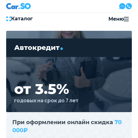
Каталог
Меню
Автокредит
Трейд-ин
Автокредит
Акции
Выкуп авто
Сервис
Автожурнал
Контакты
от 3.5%
годовых на срок до 7 лет
8 800 500-03-23
с 08:00 по 20:00, без выходных
Привольная улица, 2, к5
При оформлении онлайн скидка
70
000₽
Перезвоните мне