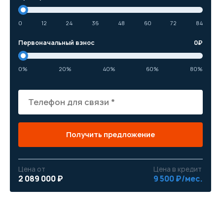
0
12
24
36
48
60
72
84
Первоначальный взнос
0
₽
0%
20%
40%
60%
80%
Получить предложение
Цена от
Цена в кредит
2 089 000 ₽
9 500 ₽/мес.