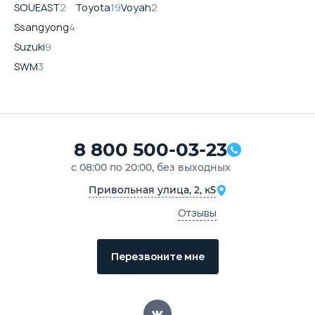
SOUEAST
2
Toyota
19
Voyah
2
Ssangyong
4
Suzuki
9
SWM
3
8 800 500-03-23
с 08:00 по 20:00, без выходных
Привольная улица, 2, к5
Отзывы
Перезвоните мне